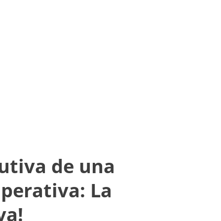
tutiva de una
perativa: La
va!