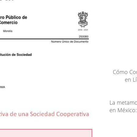
Cómo Cor
en L
La metamor
en México: 